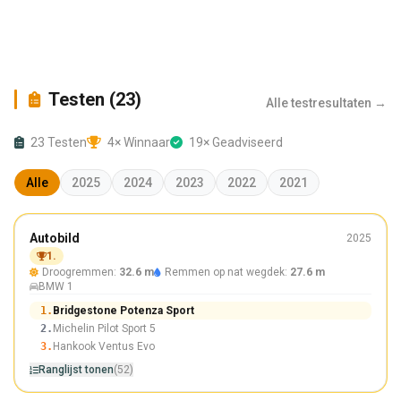
Testen (23)
Alle testresultaten →
23 Testen
4× Winnaar
19× Geadviseerd
Alle
2025
2024
2023
2022
2021
De zomer
Autobild
2025
225/40 R18
1.
Droogremmen:
32.6 m
Remmen op nat wegdek:
27.6 m
Winnaar
BMW 1
1.
Bridgestone Potenza Sport
2.
Michelin Pilot Sport 5
3.
Hankook Ventus Evo
Ranglijst tonen
(52)