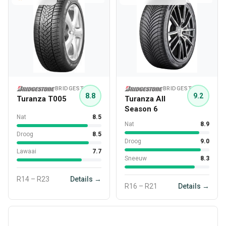
BRIDGESTONE
BRIDGESTONE
8.8
9.2
Turanza T005
Turanza All
Season 6
Nat
8.5
Nat
8.9
Droog
8.5
Droog
9.0
Lawaai
7.7
Sneeuw
8.3
R14 – R23
Details →
R16 – R21
Details →