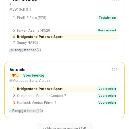
225/40 R18
6.
VW Golf GTI
#6 Van 7 Banden
1.
Pirelli P Zero (PZ5)
Testwinnaar
···
5.
Falken Azenis FK520
Geadviseerd
6.
Bridgestone Potenza Sport
7.
Sunny NA305
Ranglijst tonen
(7)
De zomer
Autobild
2024
225/55 R17
1.
Voorbeeldig
Mercedes Benz V-class
Winnaar
1.
Bridgestone Potenza Sport
Voorbeeldig
2.
Continental PremiumContact 7
Voorbeeldig
3.
Hankook Ventus Prime 4
Voorbeeldig
Ranglijst tonen
(10)
Meer weergeven (14)