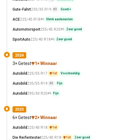
Gute-Fahrt
235/35 R19
#3
Goed +
ACE
225/45 R18
#4
Sterk aanbevolen
Automotorsport
255/45 R20
#5
Zeer goed
SportAuto
225/40 R18
#6
Zeer goed
2024
3× Getest
1× Winnaar
Autobild
225/55 R17
1st
Voorbeeldig
Autobild
235/55 R19
#3
Fijn
Autobild
295/30 R20
#4
Fijn
2025
6× Getest
2× Winnaar
Autobild
225/40 R18
1st
Die Reifentester
225/40 R18
1st
Zeer goed