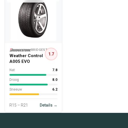
BRIDGESTONE
1.7
Weather Control
A005 EVO
Nat
7.8
Droog
8.0
Sneeuw
6.2
R15 – R21
Details →