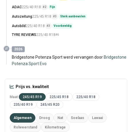
ADAC
225/40 R18
#2
Fijn
Autozeitung
225/45 R18
#3
Sterk aanbevolen
Autobild
225/40 R18
#3
Voorbeeldig
TYRE REVIEWS
225/40 R18
#6
2026
Bridgestone Potenza Sport werd vervangen door
Bridgestone
Potenza Sport Evo
Prijs vs. kwaliteit
Maat:
245/45 R19
225/45 R18
225/40 R18
235/40 R19
245/45 R20
Algemeen
Droog
Nat
Soelaas
Lawaai
Rolweerstand
Kilometrage