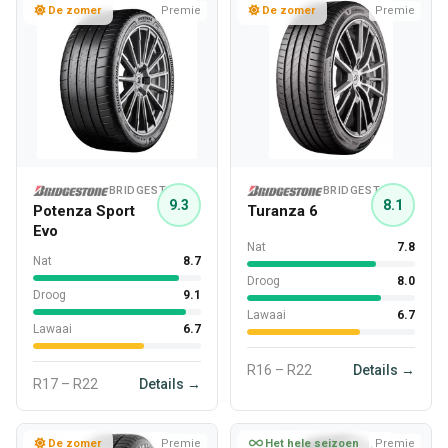
De zomer
Premie
De zomer
Premie
BRIDGESTONE
BRIDGESTONE
9.3
8.1
Potenza Sport
Turanza 6
Evo
Nat
7.8
Nat
8.7
Droog
8.0
Droog
9.1
Lawaai
6.7
Lawaai
6.7
R16 – R22
Details →
R17 – R22
Details →
De zomer
Premie
Het hele seizoen
Premie