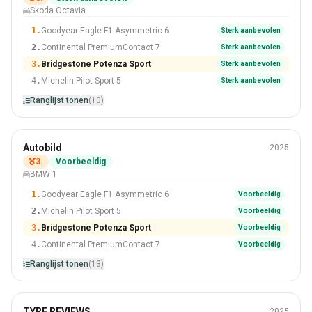
Skoda Octavia
#3 Van 10 Banden
1.
Goodyear Eagle F1 Asymmetric 6
Sterk aanbevolen
2.
Continental PremiumContact 7
Sterk aanbevolen
3.
Bridgestone Potenza Sport
Sterk aanbevolen
4.
Michelin Pilot Sport 5
Sterk aanbevolen
Ranglijst tonen
(10)
De zomer
Autobild
2025
225/40 R18
3.
Voorbeeldig
BMW 1
#3 Van 13 Banden
1.
Goodyear Eagle F1 Asymmetric 6
Voorbeeldig
2.
Michelin Pilot Sport 5
Voorbeeldig
3.
Bridgestone Potenza Sport
Voorbeeldig
4.
Continental PremiumContact 7
Voorbeeldig
Ranglijst tonen
(13)
De zomer
TYRE REVIEWS
2025