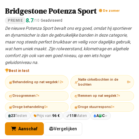
Bridgestone Potenza Sport
De zomer
8.7
PREMIE
/10
Geadviseerd
De nieuwe Potenza Sport bevalt ons erg goed, omdat hij sportiever
en dynamischer is dan de gebruikelijke banden in deze categorie,
maar nog steeds perfect bruikbaar en veilig voor dagelijks gebruik,
wat hem uniek maakt. Zijn rolweerstand, kilometrage en algehele
comfort zijn ook van een goed niveau, op een iets hoger
geluidsniveau na.
Best in test
Natte cirkelbochten in de
Behandeling op nat wegdek
12×
8×
bochten
Droogremmen
7×
Remmen op nat wegdek
7×
Droge behandeling
5×
Droge stuurrespons
3×
23
Testen
Prijs van:
96 €
118
Maten
A
C
Aanschaf
Vergelijken