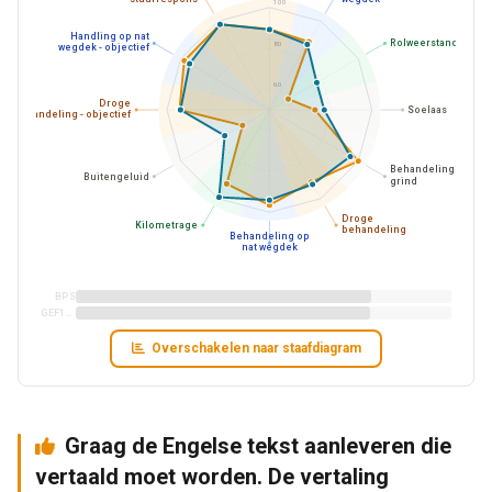
100
Handling op nat
Rolweerstand
80
wegdek - objectief
60
Droge
Soelaas
behandeling - objectief
Behandeling op
Buitengeluid
grind
Droge
Kilometrage
behandeling
Behandeling op
nat wegdek
BPS
GEF1A6
Overschakelen naar staafdiagram
Graag de Engelse tekst aanleveren die
vertaald moet worden. De vertaling