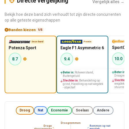
Directe vergelijking
Vergelijk alles →
Bekijk hoe deze band zich verhoudt tot zijn directe concurrenten
op alle geteste eigenschappen
Banden kiezen
1/5
Deze band
Premie
SportCon
Potenza Sport
Eagle F1 Asymmetric 6
10.0
8.7
9.4
Beter in:
Ro
Beter in:
Rolweerstand,
Droogrem
Buitengeluid
Slechter in
Slechter in:
Behandeling op
wegdek - ob
grind, Handling op nat wegdek
stuurresp
- objectief
Droog
Nat
Economie
Soelaas
Andere
Droogremmen
Droge
Remmen op nat
stuurrespons
wegdek