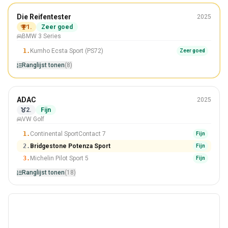
De zomer
Die Reifentester
2025
225/40 R18
1.
Zeer goed
BMW 3 Series
Winnaar
1.
Kumho Ecsta Sport (PS72)
Zeer goed
Ranglijst tonen
(8)
De zomer
ADAC
2025
225/40 R18
2.
Fijn
VW Golf
#2 Van 18 Banden
1.
Continental SportContact 7
Fijn
2.
Bridgestone Potenza Sport
Fijn
3.
Michelin Pilot Sport 5
Fijn
Ranglijst tonen
(18)