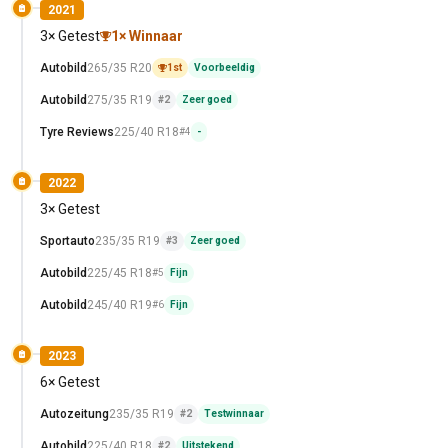
2021
3× Getest
1× Winnaar
Autobild
265/35 R20
1st
Voorbeeldig
Autobild
275/35 R19
#2
Zeer goed
Tyre Reviews
225/40 R18
#4
-
2022
3× Getest
Sportauto
235/35 R19
#3
Zeer goed
Autobild
225/45 R18
#5
Fijn
Autobild
245/40 R19
#6
Fijn
2023
6× Getest
Autozeitung
235/35 R19
#2
Testwinnaar
Autobild
225/40 R18
#2
Uitstekend