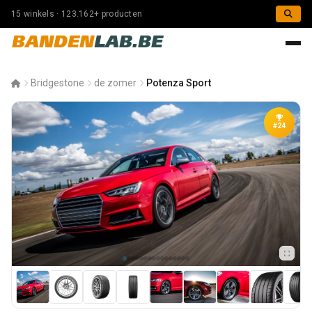
15 winkels · 123.162+ producten
BANDEN
LAB.BE
Bridgestone
de zomer
Potenza Sport
#24