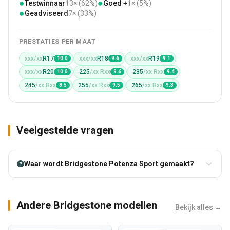
●
●
Testwinnaar
13× (62%)
Goed +
1× (5%)
●
Geadviseerd
7× (33%)
PRESTATIES PER MAAT
xxx/xx
R17
xxx/xx
R18
xxx/xx
R19
10.0
9.6
9.1
xxx/xx
R20
225
/xx Rxx
235
/xx Rxx
10.0
9.6
9.4
245
/xx Rxx
255
/xx Rxx
265
/xx Rxx
8.5
9.5
9.3
Veelgestelde vragen
Waar wordt Bridgestone Potenza Sport gemaakt?
Andere Bridgestone modellen
Bekijk alles →