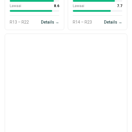
Lawaai
8.6
Lawaai
7.7
R13 – R22
Details →
R14 – R23
Details →