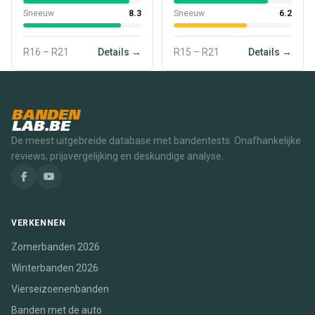
Sneeuw
8.3
Sneeuw
6.2
R16 – R21
Details →
R15 – R21
Details →
BANDEN
LAB.BE
De meest uitgebreide database met bandentests. Onafhankelijke
reviews, prijsvergelijking en deskundige analyse.
VERKENNEN
Zomerbanden 2026
Winterbanden 2026
Vierseizoenenbanden
Banden met de auto