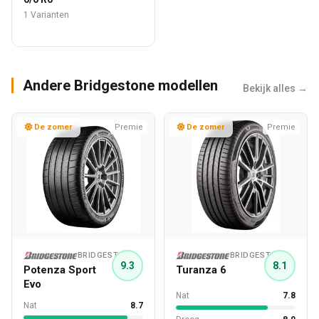
1 Varianten
Andere Bridgestone modellen
Bekijk alles →
De zomer
Premie
De zomer
Premie
BRIDGESTONE
BRIDGESTONE
9.3
8.1
Potenza Sport
Turanza 6
Evo
Nat
7.8
Nat
8.7