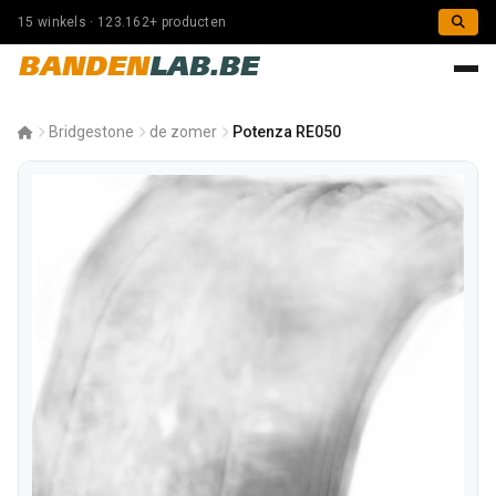
15 winkels · 123.162+ producten
BANDEN
LAB.BE
Bridgestone
de zomer
Potenza RE050