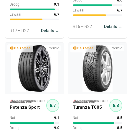
Droog
8.0
Droog
9.1
Lawaai
6.7
Lawaai
6.7
R16 – R22
Details →
R17 – R22
Details →
De zomer
Premie
De zomer
Premie
BRIDGESTONE
BRIDGESTONE
8.7
8.8
Potenza Sport
Turanza T005
Nat
9.1
Nat
8.5
Droog
9.0
Droog
8.5