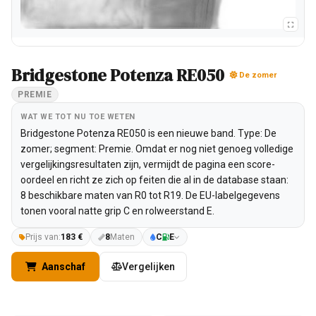
Bridgestone Potenza RE050
De zomer
PREMIE
WAT WE TOT NU TOE WETEN
Bridgestone Potenza RE050 is een nieuwe band. Type: De
zomer; segment: Premie. Omdat er nog niet genoeg volledige
vergelijkingsresultaten zijn, vermijdt de pagina een score-
oordeel en richt ze zich op feiten die al in de database staan:
8 beschikbare maten van R0 tot R19. De EU-labelgegevens
tonen vooral natte grip C en rolweerstand E.
Prijs van:
183 €
8
Maten
C
E
Aanschaf
Vergelijken