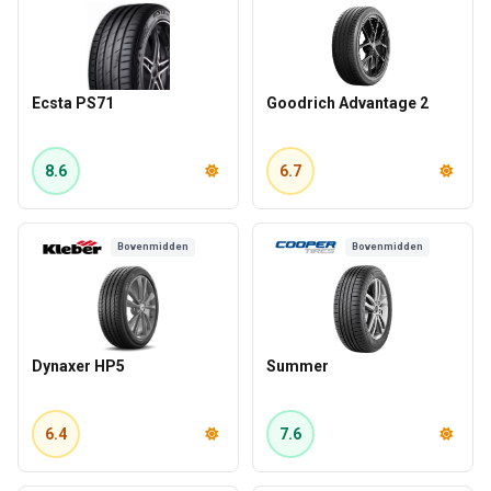
Ecsta PS71
Goodrich Advantage 2
8.6
6.7
Bovenmidden
Bovenmidden
Dynaxer HP5
Summer
6.4
7.6