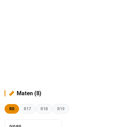
Maten (8)
R0
R17
R18
R19
0/0 R0