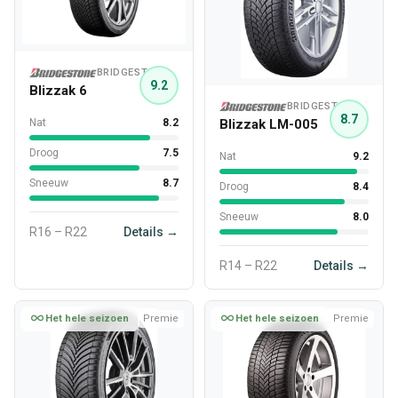
BRIDGESTONE
9.2
Blizzak 6
BRIDGESTONE
8.7
Blizzak LM-005
Nat
8.2
Droog
7.5
Nat
9.2
Sneeuw
8.7
Droog
8.4
Sneeuw
8.0
R16 – R22
Details →
R14 – R22
Details →
Het hele seizoen
Premie
Het hele seizoen
Premie