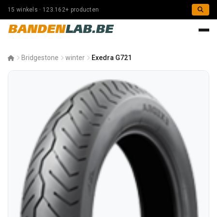
15 winkels · 123.162+ producten
BANDEN
LAB.BE
Bridgestone
winter
Exedra G721