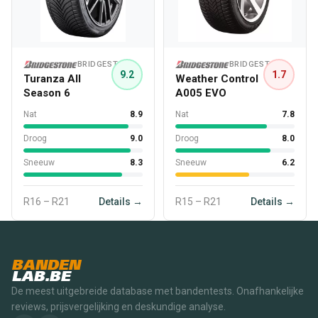
BRIDGESTONE
BRIDGESTONE
9.2
1.7
Turanza All
Weather Control
Season 6
A005 EVO
Nat
8.9
Nat
7.8
Droog
9.0
Droog
8.0
Sneeuw
8.3
Sneeuw
6.2
R16 – R21
Details →
R15 – R21
Details →
BANDEN
LAB.BE
De meest uitgebreide database met bandentests. Onafhankelijke
reviews, prijsvergelijking en deskundige analyse.