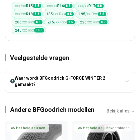
xxx/xx
R15
xxx/xx
R16
xxx/xx
R17
8.5
8.5
8.8
xxx/xx
R18
185
/xx Rxx
195
/xx Rxx
8.8
8.5
8.5
205
/xx Rxx
215
/xx Rxx
225
/xx Rxx
8.5
8.5
8.7
245
/xx Rxx
10.0
Veelgestelde vragen
Waar wordt BFGoodrich G-FORCE WINTER 2
gemaakt?
Andere BFGoodrich modellen
Bekijk alles →
Het hele seizoen
Het hele seizoen
Bovenmidden