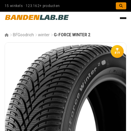
15 winkels · 123.162+ producten
BANDEN
LAB.BE
BFGoodrich
winter
G-FORCE WINTER 2
#19