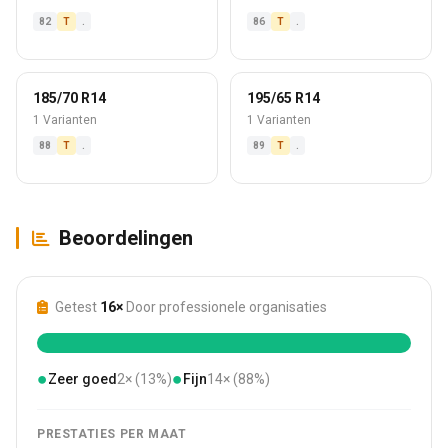
82
T
.
86
T
.
185/70 R14
195/65 R14
1 Varianten
1 Varianten
88
T
.
89
T
.
Beoordelingen
Getest
16×
Door professionele organisaties
●
●
Zeer goed
2× (13%)
Fijn
14× (88%)
PRESTATIES PER MAAT