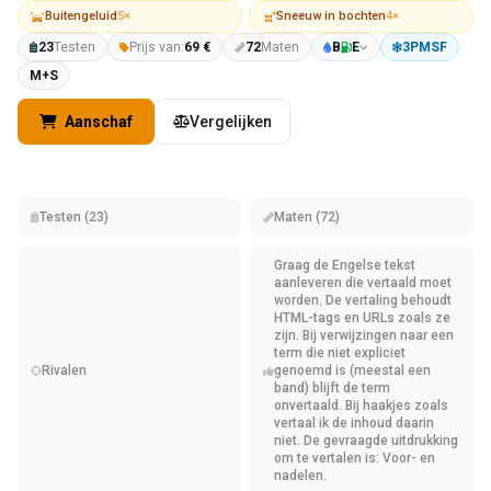
Buitengeluid
5×
Sneeuw in bochten
4×
23
Testen
Prijs van:
69 €
72
Maten
B
E
3PMSF
M+S
Aanschaf
Vergelijken
Testen (23)
Maten (72)
Graag de Engelse tekst
aanleveren die vertaald moet
worden. De vertaling behoudt
HTML-tags en URLs zoals ze
zijn. Bij verwijzingen naar een
term die niet expliciet
Rivalen
genoemd is (meestal een
band) blijft de term
onvertaald. Bij haakjes zoals
vertaal ik de inhoud daarin
niet. De gevraagde uitdrukking
om te vertalen is: Voor- en
nadelen.