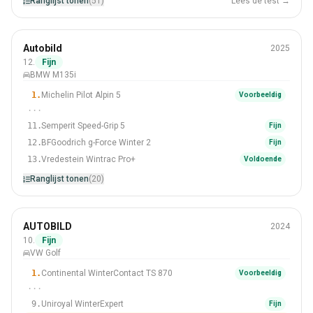
Ranglijst tonen
(51)
Lees de test →
Winter
Autobild
2025
225/40 R18
12.
Fijn
BMW M135i
#12 Van 20 Banden
1.
Michelin Pilot Alpin 5
Voorbeeldig
···
11.
Semperit Speed-Grip 5
Fijn
12.
BFGoodrich g-Force Winter 2
Fijn
13.
Vredestein Wintrac Pro+
Voldoende
Ranglijst tonen
(20)
Winter
AUTOBILD
2024
205/55 R16
10.
Fijn
VW Golf
#10 Van 20 Banden
1.
Continental WinterContact TS 870
Voorbeeldig
···
9.
Uniroyal WinterExpert
Fijn