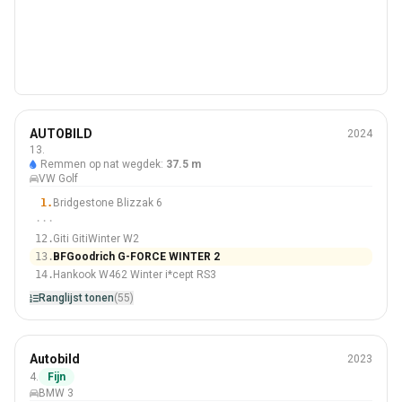
Winter
AUTOBILD
2024
205/55 R16
13.
Remmen op nat wegdek:
37.5 m
#13 Van 55 Banden
VW Golf
1.
Bridgestone Blizzak 6
···
12.
Giti GitiWinter W2
13.
BFGoodrich G-FORCE WINTER 2
14.
Hankook W462 Winter i*cept RS3
Ranglijst tonen
(55)
Winter
Autobild
2023
225/45 R18
4.
Fijn
BMW 3
#4 Van 20 Banden