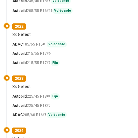
Autobild
245/40 R18
#8
Voldoende
Autobild
205/55 R16
#11
Voldoende
2022
3× Getest
ADAC
185/65 R15
#5
Voldoende
Autobild
215/55 R17
#6
Autobild
215/55 R17
#9
Fijn
2023
3× Getest
Autobild
225/45 R18
#4
Fijn
Autobild
225/45 R18
#5
ADAC
205/60 R16
#8
Voldoende
2024