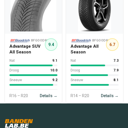
BFGOODRICH
BFGOODRICH
9.4
6.7
Advantage SUV
Advantage All
All Season
Season
Nat
9.1
Nat
7.3
Droog
10.0
Droog
7.9
Sneeuw
9.2
Sneeuw
8.1
R16 – R20
Details →
R14 – R20
Details →
BANDEN
LAB.BE