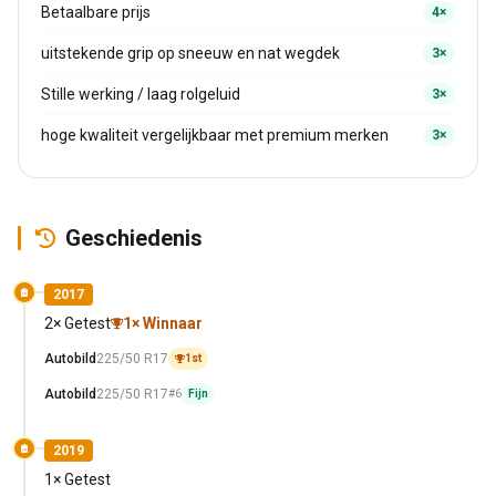
Betaalbare prijs
4×
uitstekende grip op sneeuw en nat wegdek
3×
Stille werking / laag rolgeluid
3×
hoge kwaliteit vergelijkbaar met premium merken
3×
Geschiedenis
2017
2× Getest
1× Winnaar
Autobild
225/50 R17
1st
Autobild
225/50 R17
#6
Fijn
2019
1× Getest