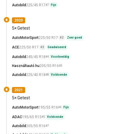
Autobild
225/45 R17
#7
Fijn
2020
5× Getest
AutoMotorSport
225/50 R17
#2
Zeer goed
ACE
225/50 R17
#2
Geadviseerd
Autobild
245/45 R18
#4
Voorbeeldig
Használtautó.hu
205/55 R16
#5
Autobild
225/40 R18
#8
Voldoende
2021
5× Getest
AutoMotorSport
195/55 R16
#4
Fijn
ADAC
195/65 R15
#5
Voldoende
Autobild
205/55 R16
#7