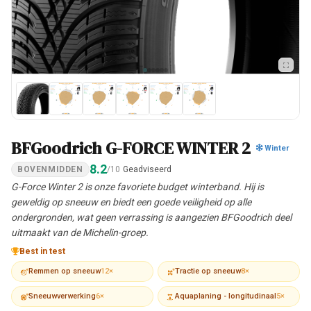
BFGoodrich G-FORCE WINTER 2
Winter
8.2
BOVENMIDDEN
/10
Geadviseerd
G-Force Winter 2 is onze favoriete budget winterband. Hij is
geweldig op sneeuw en biedt een goede veiligheid op alle
ondergronden, wat geen verrassing is aangezien BFGoodrich deel
uitmaakt van de Michelin-groep.
Best in test
Remmen op sneeuw
12×
Tractie op sneeuw
8×
Sneeuwverwerking
6×
Aquaplaning - longitudinaal
5×