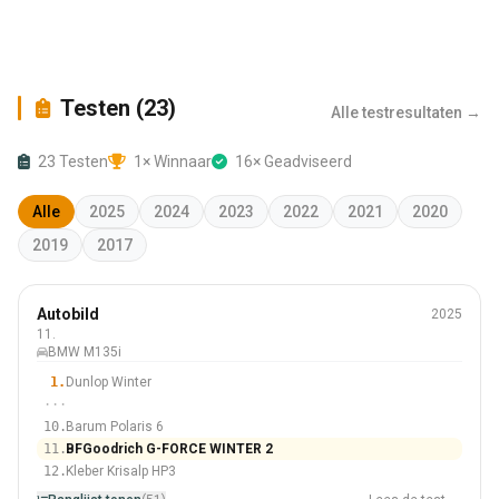
Testen (23)
Alle testresultaten →
23 Testen
1× Winnaar
16× Geadviseerd
Alle
2025
2024
2023
2022
2021
2020
2019
2017
Winter
Autobild
2025
225/40 R18
11.
BMW M135i
#11 Van 51 Banden
1.
Dunlop Winter
···
10.
Barum Polaris 6
11.
BFGoodrich G-FORCE WINTER 2
12.
Kleber Krisalp HP3