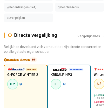
Beoordelingen (141)
Geschiedenis
Vergelijken
Directe vergelijking
Vergelijk alles →
Bekijk hoe deze band zich verhoudt tot zijn directe concurrenten
op alle geteste eigenschappen
Banden kiezen
1/5
Deze band
Bovenmidden
Winterha
G-FORCE WINTER 2
KRISALP HP3
6.3
8.2
8.0
Beter in:
Ro
Remmen op
Slechter in
sneeuw, So