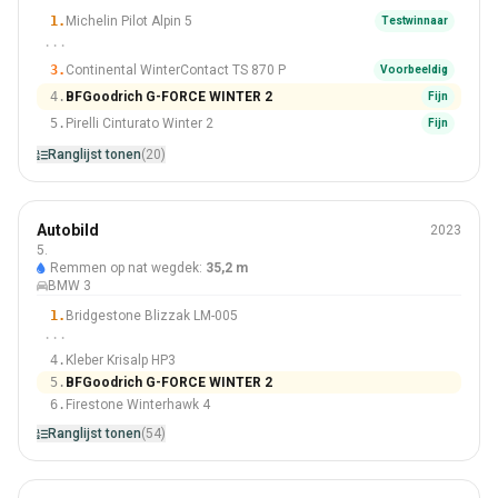
1.
Michelin Pilot Alpin 5
Testwinnaar
···
3.
Continental WinterContact TS 870 P
Voorbeeldig
4.
BFGoodrich G-FORCE WINTER 2
Fijn
5.
Pirelli Cinturato Winter 2
Fijn
Ranglijst tonen
(20)
Winter
Autobild
2023
225/45 R18
5.
Remmen op nat wegdek:
35,2 m
#5 Van 54 Banden
BMW 3
1.
Bridgestone Blizzak LM-005
···
4.
Kleber Krisalp HP3
5.
BFGoodrich G-FORCE WINTER 2
6.
Firestone Winterhawk 4
Ranglijst tonen
(54)