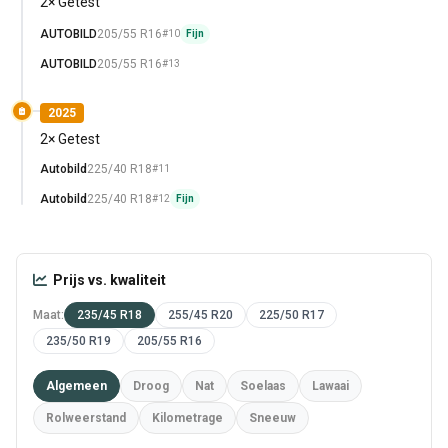
2× Getest
AUTOBILD
205/55 R16
#10
Fijn
AUTOBILD
205/55 R16
#13
2025
2× Getest
Autobild
225/40 R18
#11
Autobild
225/40 R18
#12
Fijn
Prijs vs. kwaliteit
Maat:
235/45 R18
255/45 R20
225/50 R17
235/50 R19
205/55 R16
Algemeen
Droog
Nat
Soelaas
Lawaai
Rolweerstand
Kilometrage
Sneeuw