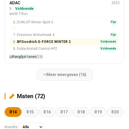
Winter
ADAC
2023
205/60 R16
8.
Voldoende
VW T-Roc
#8 Van 16 Banden
1.
DUNLOP Winter Sport 5
Fijn
···
7.
Firestone Winterhawk 4
Fijn
8.
BFGoodrich G-FORCE WINTER 2
Voldoende
9.
Fulda Kristall Control HP2
Voldoende
Ranglijst tonen
(16)
Meer weergeven (16)
Maten (72)
R14
R15
R16
R17
R18
R19
R20
Breedte: