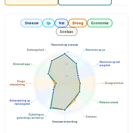
Sneeuw
Ijs
Nat
Droog
Economie
Soelaas
Remmen op sneeuw
Buitengeluid
Remmen op ijs
100
Remmen op nat
Kilometrage
80
wegdek
60
Droge
Droogremmen
behandeling
Behandeling op
Rolweerstand
nat wegdek
Zijdelingse
Soelaas
geleiding van het ijs
Sneeuwverwerking