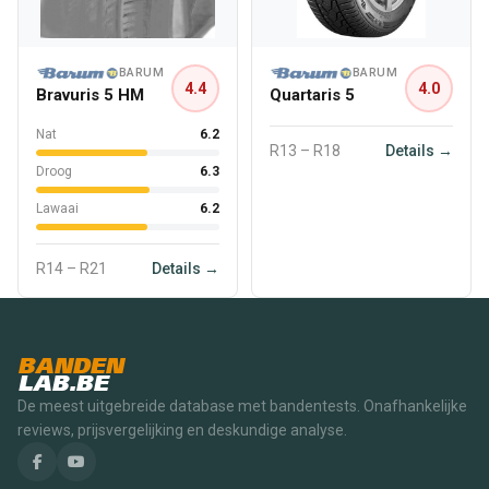
BARUM
BARUM
4.4
4.0
Bravuris 5 HM
Quartaris 5
Nat
6.2
R13 – R18
Details →
Droog
6.3
Lawaai
6.2
R14 – R21
Details →
BANDEN
LAB.BE
De meest uitgebreide database met bandentests. Onafhankelijke
reviews, prijsvergelijking en deskundige analyse.