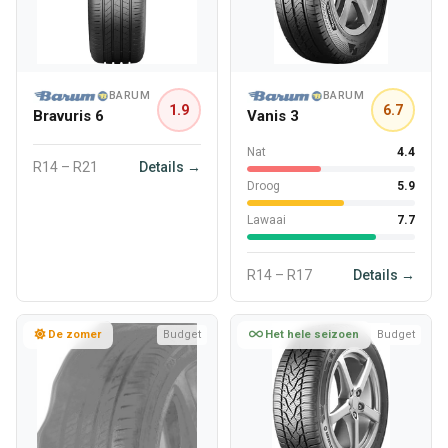
BARUM
BARUM
1.9
6.7
Bravuris 6
Vanis 3
Nat
4.4
R14 – R21
Details →
Droog
5.9
Lawaai
7.7
R14 – R17
Details →
De zomer
Budget
Het hele seizoen
Budget