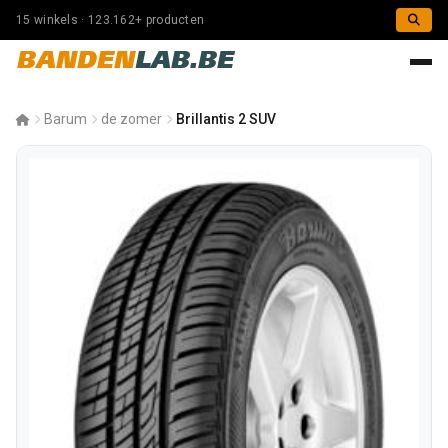
15 winkels · 123.162+ producten
BANDEN
LAB.BE
Barum
de zomer
Brillantis 2 SUV